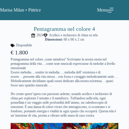
Marisa Milan • Pittrice
Menu
Pentagramma nel colore 4
2024
Acrilico e inchiostro di china su tela
Dimensioni:
60 x 60 x 2 cm
Disponibile
€ 1.800
Pentagramma nel colore ,come metafora” Scriviamo la nostra storia nel
pentagramma della vita….come note musicali espressione di melodie a livello
emozionale.
Essere melodia….sentire in melodia…..melodia dell’ esistenza e di
essere….presente alla vita stessa…con forza e coraggio melodicamente uniti….
Melodicamente decidiamo quali suoni dedicare alla nostra esistenza….quasi
fosse uno spartito musicale….
Ho creato quest’opera con passione ardente, usando acrilico e inchiostro di
china per esplorare l’astratto e il metafisico. Tuffandosi nella tela, ogni
pennellata è un viaggio nelle profondità dell’animo, un caleidoscopio di
emozioni. È una danza di colori vivaci che interagiscono, si scontrano e si
fondono, portando energia e vitalità in ogni spazio che occuperà. Questa tela è
un’iniezione di vita, pronta a vibrare nelle mura di casa vostra.