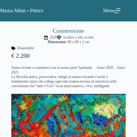
Marisa Milan • Pittrice
Menu
Connessione
2020
Acrilico e olio su tela
Dimensioni:
80 x 90 x 2 cm
Disponibile
€ 2.200
Siamo invitati a connetterci con la nostra parte Spirituale….Anno 2020…Anno
2021
La filosofia antica, presocratica, indagò la natura cercando l’archè o
fondamento unico che collega ogni ente (natura terrena ed universo) nella
convinzione che “tutto è Uno” ossia interconnesso, vivo, intelligente