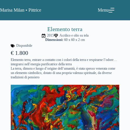
Marisa Milan • Pittrice
Menu
Elemento terra
2015
Acrilico e olio su tela
Dimensioni:
60 x 60 x 2 cm
Disponibile
€ 1.800
Elemento terra, entrare a contatto con i colori della terra e respirarne l’odore…
integrarsi nell’energia purificatrice della terra
La terra, dimora e luogo d’origine dell’umanità, è stata spesso venerata come
un elemento simbolico, dotato di una propria valenza spirituale, da diverse
tradizioni di pensiero