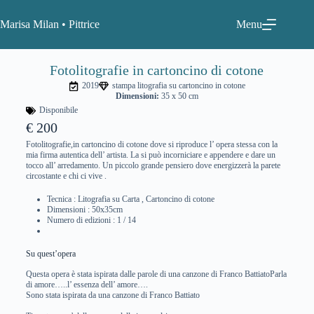
Marisa Milan • Pittrice
Menu
Fotolitografie in cartoncino di cotone
2019
stampa litografia su cartoncino in cotone
Dimensioni:
35 x 50 cm
Disponibile
€ 200
Fotolitografie,in cartoncino di cotone dove si riproduce l’ opera stessa con la
mia firma autentica dell’ artista. La si può incorniciare e appendere e dare un
tocco all’ arredamento. Un piccolo grande pensiero dove energizzerà la parete
circostante e chi ci vive .
Tecnica : Litografia su Carta , Cartoncino di cotone
Dimensioni : 50x35cm
Numero di edizioni : 1 / 14
Su quest’opera
Questa opera è stata ispirata dalle parole di una canzone di Franco BattiatoParla
di amore…..l’ essenza dell’ amore….
Sono stata ispirata da una canzone di Franco Battiato