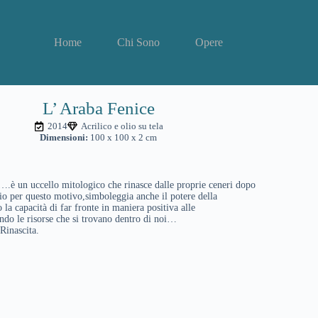
Home
Chi Sono
Opere
L’ Araba Fenice
2014
Acrilico e olio su tela
Dimensioni:
100 x 100 x 2 cm
.è un uccello mitologico che rinasce dalle proprie ceneri dopo
io per questo motivo,simboleggia anche il potere della
 la capacità di far fronte in maniera positiva alle
ando le risorse che si trovano dentro di noi…
Rinascita.