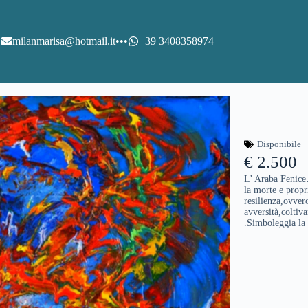
milanmarisa@hotmail.it
•••
+39 3408358974
Disponibile
€ 2.500
L’ Araba Fenice…
la morte e propr
resilienza,ovvero
avversità,coltiv
.Simboleggia la 