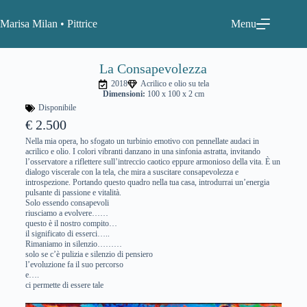
Marisa Milan • Pittrice
Menu
La Consapevolezza
2018
Acrilico e olio su tela
Dimensioni:
100 x 100 x 2 cm
Disponibile
€ 2.500
Nella mia opera, ho sfogato un turbinio emotivo con pennellate audaci in
acrilico e olio. I colori vibranti danzano in una sinfonia astratta, invitando
l’osservatore a riflettere sull’intreccio caotico eppure armonioso della vita. È un
dialogo viscerale con la tela, che mira a suscitare consapevolezza e
introspezione. Portando questo quadro nella tua casa, introdurrai un’energia
pulsante di passione e vitalità.
Solo essendo consapevoli
riusciamo a evolvere……
questo è il nostro compito…
il significato di esserci…..
Rimaniamo in silenzio………
solo se c’è pulizia e silenzio di pensiero
l’evoluzione fa il suo percorso
e….
ci permette di essere tale