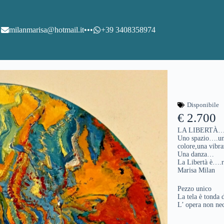
milanmarisa@hotmail.it
•••
+39 3408358974
Disponibile
€ 2.700
LA LIBERTÀ…
Uno spazio….un
colore,una vibr
Una danza…
La Libertà è….
Marisa Milan
Pezzo unico
La tela è tonda 
L’ opera non nece