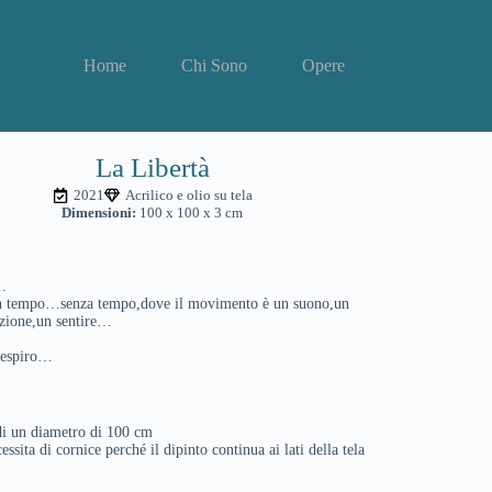
Home
Chi Sono
Opere
La Libertà
2021
Acrilico e olio su tela
Dimensioni:
100 x 100 x 3 cm
.
 tempo…senza tempo,dove il movimento è un suono,un
azione,un sentire…
respiro…
di un diametro di 100 cm
ssita di cornice perché il dipinto continua ai lati della tela