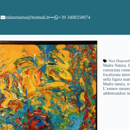
milanmarisa@hotmail.it
•••
+39 3408358974
Non Disponib
Madre Natura, fi
conosciuta come
focalizzata intor
nella figura mat
Madre natura, tra
L’esssere umano p
addentrandosi in