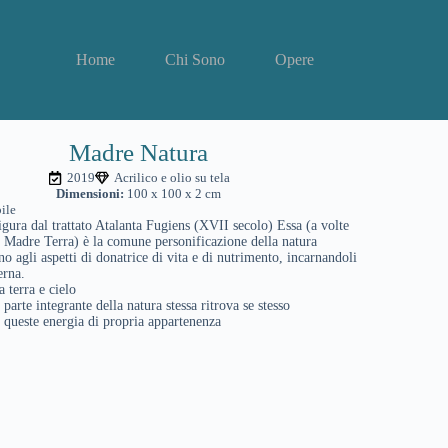
Home
Chi Sono
Opere
Madre Natura
2019
Acrilico e olio su tela
Dimensioni:
100 x 100 x 2 cm
ile
gura dal trattato Atalanta Fugiens (XVII secolo) Essa (a volte
 Madre Terra) è la comune personificazione della natura
no agli aspetti di donatrice di vita e di nutrimento, incarnandoli
erna.
 terra e cielo
arte integrante della natura stessa ritrova se stesso
 queste energia di propria appartenenza