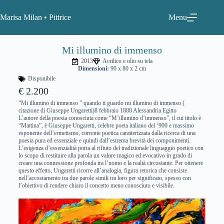
Marisa Milan • Pittrice
Menu
Mi illumino di immenso
2013
Acrilico e olio su tela
Dimensioni:
90 x 80 x 2 cm
Disponibile
€ 2.200
“Mi illumino di immenso ” quando ti guardo mi illumino di immenso (
citazione di Giuseppe Ungaretti)8 febbraio 1888 Alessandria Egitto
L’autore della poesia conosciuta come “M’illumino d’immenso”, il cui titolo è
“Mattina”, è Giuseppe Ungaretti, celebre poeta italiano del ‘900 e massimo
esponente dell’ermetismo, corrente poetica caratterizzata dalla ricerca di una
poesia pura ed essenziale e quindi dall’estrema brevità dei componimenti.
L’esigenza d’essenzialità porta al rifiuto del tradizionale linguaggio poetico con
lo scopo di restituire alla parola un valore magico ed evocativo in grado di
creare una connessione profonda tra l’uomo e la realtà circostante. Per ottenere
questo effetto, Ungaretti ricorre all’analogia, figura retorica che consiste
nell’accostamento tra due parole simili tra loro per significato, spesso con
l’obiettivo di rendere chiaro il concetto meno conosciuto e visibile.