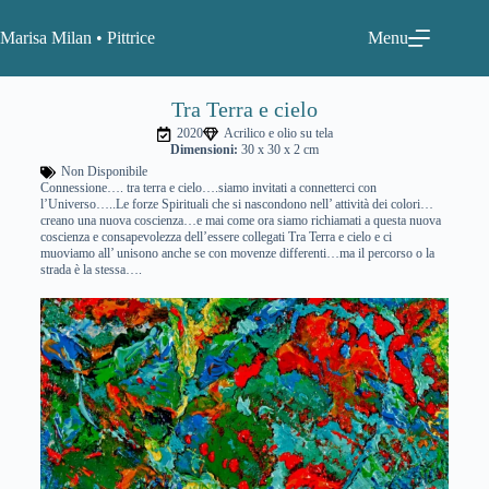
Marisa Milan • Pittrice
Menu
Tra Terra e cielo
2020
Acrilico e olio su tela
Dimensioni:
30 x 30 x 2 cm
Non Disponibile
Connessione…. tra terra e cielo….siamo invitati a connetterci con
l’Universo…..Le forze Spirituali che si nascondono nell’ attività dei colori…
creano una nuova coscienza…e mai come ora siamo richiamati a questa nuova
coscienza e consapevolezza dell’essere collegati Tra Terra e cielo e ci
muoviamo all’ unisono anche se con movenze differenti…ma il percorso o la
strada è la stessa….