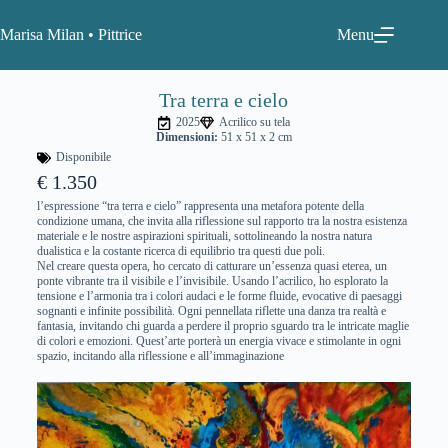
Marisa Milan • Pittrice
Menu
Tra terra e cielo
2025
Acrilico su tela
Dimensioni:
51 x 51 x 2 cm
Disponibile
€ 1.350
l’espressione “tra terra e cielo” rappresenta una metafora potente della
condizione umana, che invita alla riflessione sul rapporto tra la nostra esistenza
materiale e le nostre aspirazioni spirituali, sottolineando la nostra natura
dualistica e la costante ricerca di equilibrio tra questi due poli.
Nel creare questa opera, ho cercato di catturare un’essenza quasi eterea, un
ponte vibrante tra il visibile e l’invisibile. Usando l’acrilico, ho esplorato la
tensione e l’armonia tra i colori audaci e le forme fluide, evocative di paesaggi
sognanti e infinite possibilità. Ogni pennellata riflette una danza tra realtà e
fantasia, invitando chi guarda a perdere il proprio sguardo tra le intricate maglie
di colori e emozioni. Quest’arte porterà un energia vivace e stimolante in ogni
spazio, incitando alla riflessione e all’immaginazione