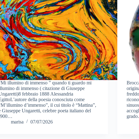
“Mi illumino di immenso ” quando ti guardo mi
Brocca
illumino di immenso ( citazione di Giuseppe
origin
Ungaretti)8 febbraio 1888 Alessandria
freddo
EgittoL’autore della poesia conosciuta come
ricono
“M’illumino d’immenso”, il cui titolo è “Mattina”,
sinuos
è Giuseppe Ungaretti, celebre poeta italiano del
accogl
‘900…
grad
marisa
07/07/2026