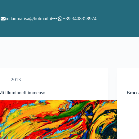
milanmarisa@hotmail.it
•••
+39 3408358974
2013
Mi illumino di immenso
Brocca