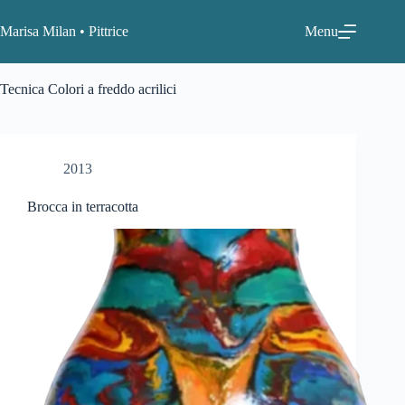
Salta
al
Marisa Milan • Pittrice
Menu
contenuto
Tecnica
Colori a freddo acrilici
2013
Brocca in terracotta